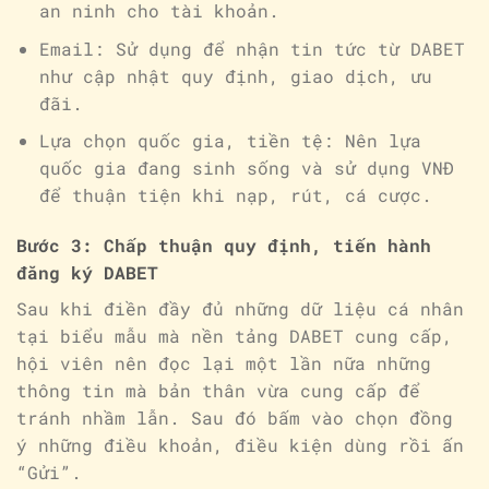
an ninh cho tài khoản.
Email: Sử dụng để nhận tin tức từ DABET
như cập nhật quy định, giao dịch, ưu
đãi.
Lựa chọn quốc gia, tiền tệ: Nên lựa
quốc gia đang sinh sống và sử dụng VNĐ
để thuận tiện khi nạp, rút, cá cược.
Bước 3: Chấp thuận quy định, tiến hành
đăng ký DABET
Sau khi điền đầy đủ những dữ liệu cá nhân
tại biểu mẫu mà nền tảng DABET cung cấp,
hội viên nên đọc lại một lần nữa những
thông tin mà bản thân vừa cung cấp để
tránh nhầm lẫn. Sau đó bấm vào chọn đồng
ý những điều khoản, điều kiện dùng rồi ấn
“Gửi”.