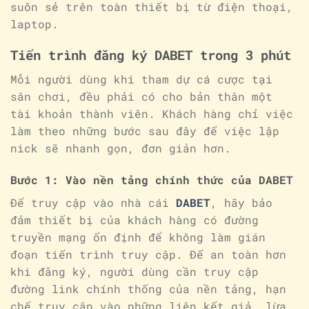
suôn sẻ trên toàn thiết bị từ điện thoại,
laptop.
Tiến trình đăng ký DABET trong 3 phút
Mỗi người dùng khi tham dự cá cược tại
sân chơi, đều phải có cho bản thân một
tài khoản thành viên. Khách hàng chỉ việc
làm theo những bước sau đây để việc lập
nick sẽ nhanh gọn, đơn giản hơn.
Bước 1: Vào nền tảng chính thức của DABET
Để truy cập vào nhà cái
DABET
, hãy bảo
đảm thiết bị của khách hàng có đường
truyền mạng ổn định để không làm gián
đoạn tiến trình truy cập. Để an toàn hơn
khi đăng ký, người dùng cần truy cập
đường link chính thống của nền tảng, hạn
chế truy cập vào những liên kết giả, lừa