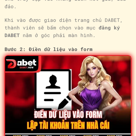
đảo.
Khi vào được giao diện trang chủ DABET,
thành viên sẽ bấm chọn vào mục
đăng ký
DABET
nằm ở góc phải màn hình.
Bước 2: Điền dữ liệu vào form