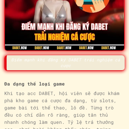
Điểm mạnh khi đăng ký DABET trải nghiệm cá
cược
Đa dạng thể loại game
Khi tạo acc DABET, hội viên sẽ được khám
phá kho game cá cược đa dạng, từ slots,
game bài tới thể thao, lô đề. Từng trò
đều có chỉ dẫn rõ ràng, giúp tân thủ
nhanh chóng làm quen. Tỷ lệ trả thưởng