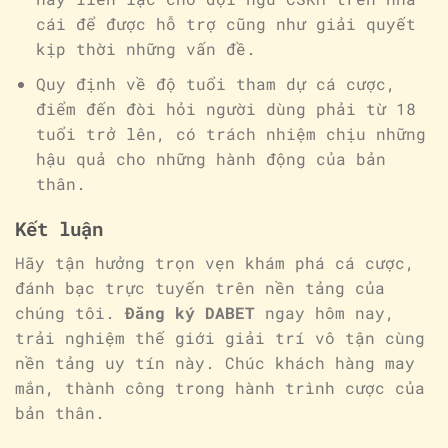
cái để được hỗ trợ cũng như giải quyết
kịp thời những vấn đề.
Quy định về độ tuổi tham dự cá cược,
điểm đến đòi hỏi người dùng phải từ 18
tuổi trở lên, có trách nhiệm chịu những
hậu quả cho những hành động của bản
thân.
Kết luận
Hãy tận hưởng trọn vẹn khám phá cá cược,
đánh bạc trực tuyến trên nền tảng của
chúng tôi.
Đăng ký DABET
ngay hôm nay,
trải nghiệm thế giới giải trí vô tận cùng
nền tảng uy tín này. Chúc khách hàng may
mắn, thành công trong hành trình cược của
bản thân.