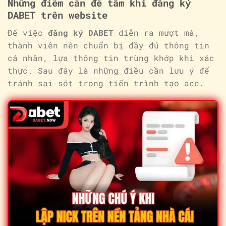
Những điểm cần để tâm khi đăng ký
DABET trên website
Để việc
đăng ký DABET
diễn ra mượt mà,
thành viên nên chuẩn bị đầy đủ thông tin
cá nhân, lựa thông tin trùng khớp khi xác
thực. Sau đây là những điều cần lưu ý để
tránh sai sót trong tiến trình tạo acc.