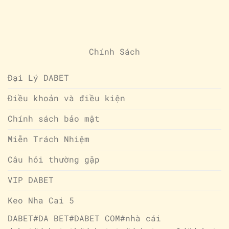
Chính Sách
Đại Lý DABET
Điều khoản và điều kiện
Chính sách bảo mật
Miễn Trách Nhiệm
Câu hỏi thường gặp
VIP DABET
Keo Nha Cai 5
DABET#DA BET#DABET COM#nhà cái