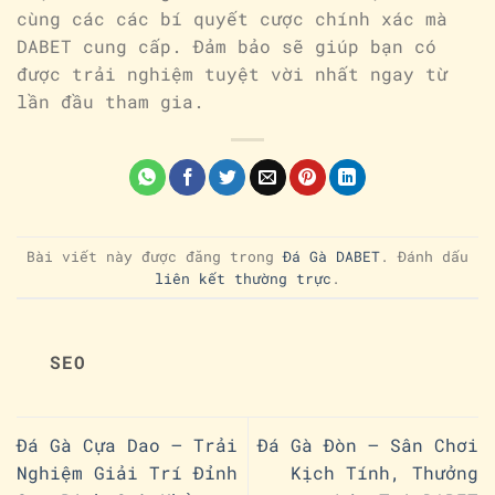
cùng các các bí quyết cược chính xác mà
DABET cung cấp. Đảm bảo sẽ giúp bạn có
được trải nghiệm tuyệt vời nhất ngay từ
lần đầu tham gia.
Bài viết này được đăng trong
Đá Gà DABET
. Đánh dấu
liên kết thường trực
.
SEO
Đá Gà Cựa Dao – Trải
Đá Gà Đòn – Sân Chơi
Nghiệm Giải Trí Đỉnh
Kịch Tính, Thưởng