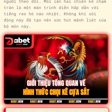
người theo dõi. Mỗi lần hai chiến kê chạm
trán là một màn trình diễn hấp dẫn với
tiếng reo hò náo nhiệt. Không khí sôi
động này đã tạo nên sức hút mãnh liệt của
bộ môn này.
Giới thiệu tổng quan về hình thức chọi kê